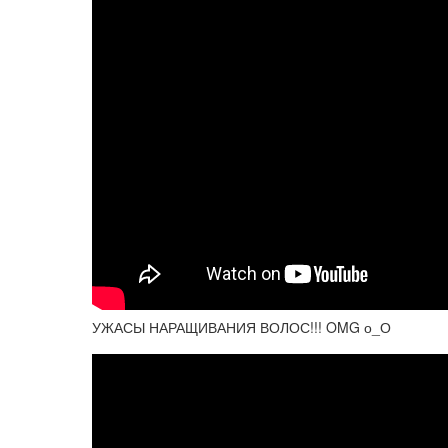
УЖАСЫ НАРАЩИВАНИЯ ВОЛОС!!! OMG о_О