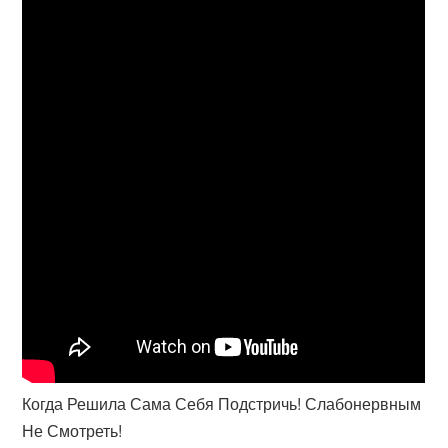
Когда Решила Сама Себя Подстричь! Слабонервным
Не Смотреть!