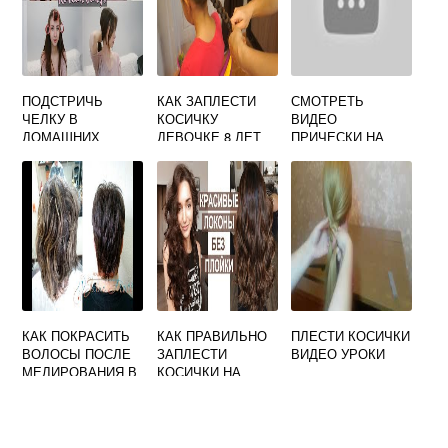
ПОДСТРИЧЬ
КАК ЗАПЛЕСТИ
СМОТРЕТЬ
ЧЕЛКУ В
КОСИЧКУ
ВИДЕО
ДОМАШНИХ
ДЕВОЧКЕ 8 ЛЕТ
ПРИЧЕСКИ НА
УСЛОВИЯХ
СРЕДНИЕ
ВОЛОСЫ
КАК ПОКРАСИТЬ
КАК ПРАВИЛЬНО
ПЛЕСТИ КОСИЧКИ
ВОЛОСЫ ПОСЛЕ
ЗАПЛЕСТИ
ВИДЕО УРОКИ
МЕЛИРОВАНИЯ В
КОСИЧКИ НА
ОДНОТОННЫЙ
НОЧЬ ДЛЯ
ЦВЕТ
КУДРЯШЕК НА
ДЛИННЫЕ
ВОЛОСЫ