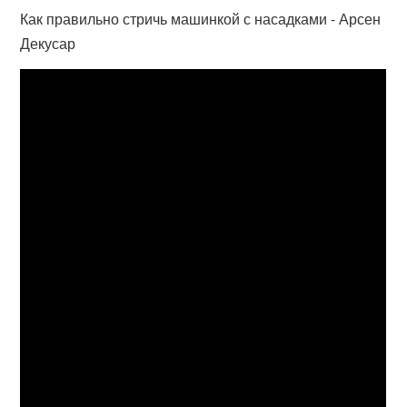
Как правильно стричь машинкой с насадками - Арсен
Декусар