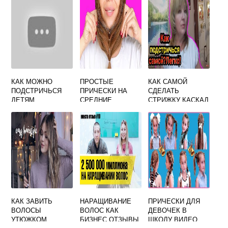
КАК МОЖНО
ПРОСТЫЕ
КАК САМОЙ
ПОДСТРИЧЬСЯ
ПРИЧЕСКИ НА
СДЕЛАТЬ
ДЕТЯМ
СРЕДНИЕ
СТРИЖКУ КАСКАД
ДЕВОЧКАМ
ВОЛОСЫ СВОИМИ
РУКАМИ В
ДОМАШНИХ
УСЛОВИЯХ
КАК ЗАВИТЬ
НАРАЩИВАНИЕ
ПРИЧЕСКИ ДЛЯ
ВОЛОСЫ
ВОЛОС КАК
ДЕВОЧЕК В
УТЮЖКОМ
БИЗНЕС ОТЗЫВЫ
ШКОЛУ ВИДЕО