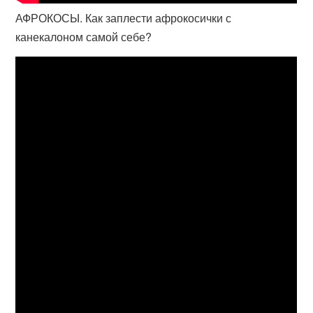
АФРОКОСЫ. Как заплести афрокосички с
канекалоном самой себе?