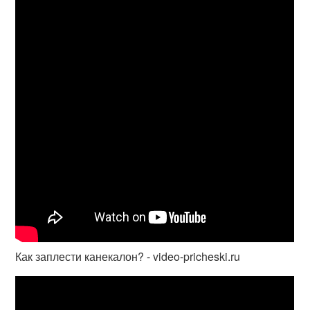
Как заплести канекалон? - video-pricheski.ru