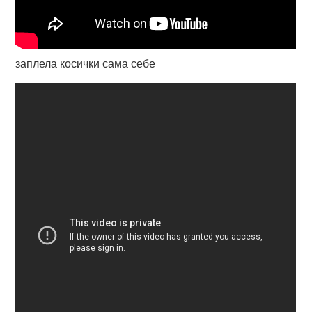
заплела косички сама себе