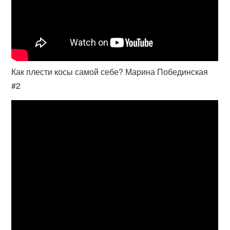
Как плести косы самой себе? Марина Побединская
#2