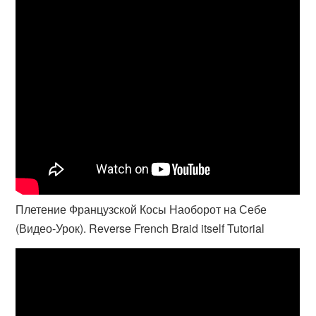
Плетение Французской Косы Наоборот на Себе
(Видео-Урок). Reverse French Braid itself Tutorial