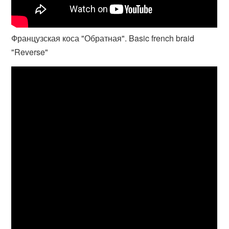
Французская коса "Обратная". Basic french braid
"Reverse"