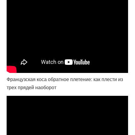
Французская коса обратное плетение: как плести из
трех прядей наоборот