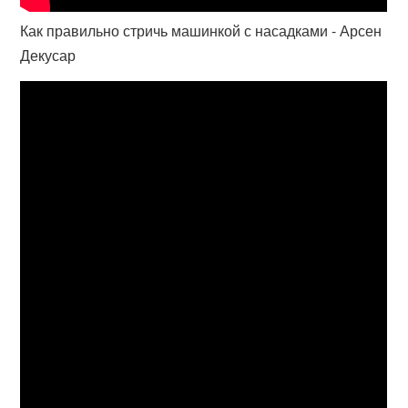
Как правильно стричь машинкой с насадками - Арсен
Декусар