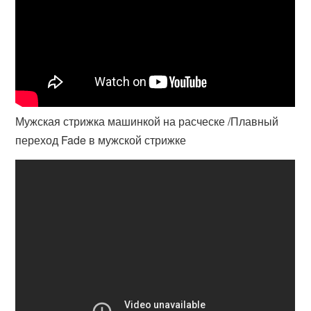
Мужская стрижка машинкой на расческе /Плавный
переход Fade в мужской стрижке