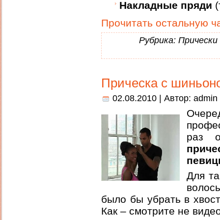
Накладные пряди
(
Прочитать остальную ча
Рубрика:
Прически
Прическа с шиньоно
02.08.2010 | Автор:
admin
Очер
профес
раз 
приче
певиц
Для та
волосы
было бы убрать в хвост
Как – смотрите не видео