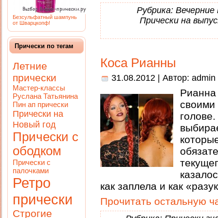
Рубрика:
Вечерние 
Безсульфатный шампунь
Прически на выпу
от Шварцкопф!
Прически по тегам
Коса Рианны
Летние
прически
31.08.2012 | Автор:
admin
Мастер-классы
Рианна
Руслана Татьянина
своим
Пин ап прически
Прически на
голове
Новый год
выбира
Прически с
кото
ободком
обязат
текущ
Прически с
палочками
казалос
Ретро
как заплела и как «разу
прически
Прочитать остальную ча
Строгие