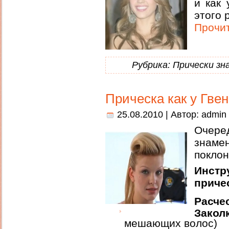
и как 
этого 
Прочит
Рубрика:
Прически з
Прическа как у Гве
25.08.2010 | Автор:
admin
Очер
знаме
поклон
Инст
приче
Расче
Закол
мешающих волос)