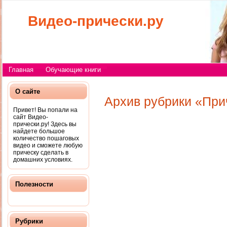
Видео-прически.ру
Главная
Обучающие книги
О сайте
Архив рубрики «При
Привет! Вы попали на
сайт Видео-
прически.ру! Здесь вы
найдете большое
количество пошаговых
видео и сможете любую
прическу сделать в
домашних условиях.
Полезности
Рубрики