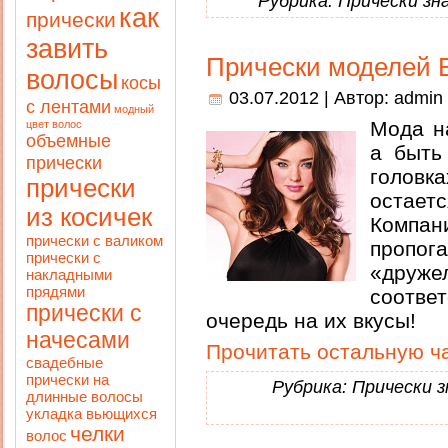
Рубрика:
Прически з
как
прически
завить
Прически моделей 
волосы
косы
03.07.2012 | Автор:
admin
с лентами
модный
Мода н
цвет волос
объемные
а быть
прически
головка
прически
остает
из косичек
Компан
прически с валиком
проп
прически с
«друж
накладными
прядями
соответ
прически с
очередь на их вкусы!
начесами
Прочитать остальную ча
свадебные
прически на
Рубрика:
Прически 
длинные волосы
укладка вьющихся
челки
волос