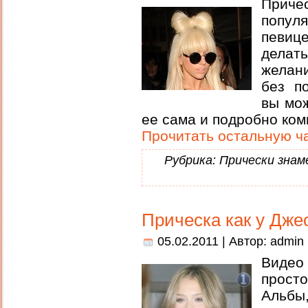
Прич
попул
певиц
делат
желан
без п
вы мож
ее сама и подробно ко
Прочитать остальную ча
Рубрика:
Прически зна
Прическа как у Дже
05.02.2011 | Автор:
admin
Видео
просто
Альбы,