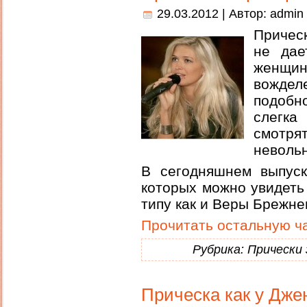
29.03.2012 | Автор:
admin
Причес
не дае
женщин
вождел
подобн
слегк
смотр
неволь
В сегодняшнем выпуск
которых можно увидеть 
типу как и Веры Брежне
Прочитать остальную ча
Рубрика:
Прически
Прическа как у Дж