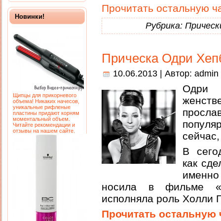
Прочитать остальную ча
Новинки!
Рубрика:
Прическ
Прическа Одри Хеп
10.06.2013 | Автор:
admin
Одри 
Щипцы для прикорневого
женств
объема! Никаких начесов,
уникальные рифленые
прослав
пластины придают корням
моментальный объем.
популя
Читайте рекомендации и
отзывы на нашем сайте.
сейчас,
В сего
как сде
именно
носила в фильме «
исполняла роль Холли Г
Прочитать остальную 