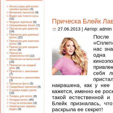
Аксессуары для волос
своими руками
(3)
Вечерние прически
(9)
Видео как плести косы
(31)
Прическа Блейк Ла
Модные прически
(8)
Окрашивание волос
(7)
27.06.2013 | Автор:
admin
Прически для девочек
(14)
Прически для длинных
После
волос
(22)
Прически для коротких
«Сплет
волос
(5)
Прически для средних
нас зна
волос
(9)
Прически
одна 
знаменитостей
(12)
Прически на выпускной
киноэ
(15)
Прически на каждый
привле
день
(6)
Прически с заколками
себя л
(7)
Прически с шиньонами
приста
(3)
Прически фото
(5)
накрашена, как у нее 
Свадебные прически
(9)
кажется, именно ее ро
Стрижки видео уроки
(10)
такой естественной и
Товары для волос
(8)
Укладка волос
(40)
Блейк призналась, чт
Уход за волосами
(4)
Химическая завивка
раскрыла ее секрет!
видео
(4)