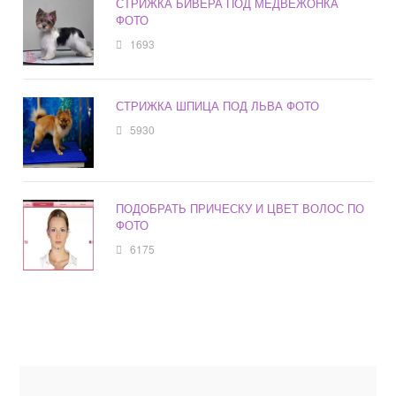
СТРИЖКА БИВЕРА ПОД МЕДВЕЖОНКА
ФОТО
1693
СТРИЖКА ШПИЦА ПОД ЛЬВА ФОТО
5930
ПОДОБРАТЬ ПРИЧЕСКУ И ЦВЕТ ВОЛОС ПО
ФОТО
6175