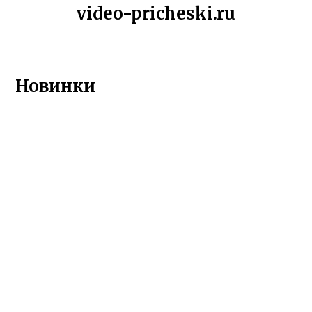
video-pricheski.ru
Новинки