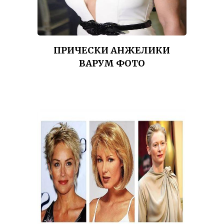
ПРИЧЕСКИ АНЖЕЛИКИ
ВАРУМ ФОТО