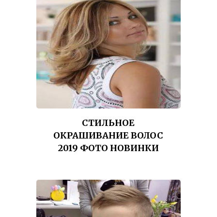
СТИЛЬНОЕ
ОКРАШИВАНИЕ ВОЛОС
2019 ФОТО НОВИНКИ