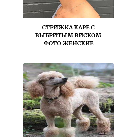
СТРИЖКА КАРЕ С
ВЫБРИТЫМ ВИСКОМ
ФОТО ЖЕНСКИЕ