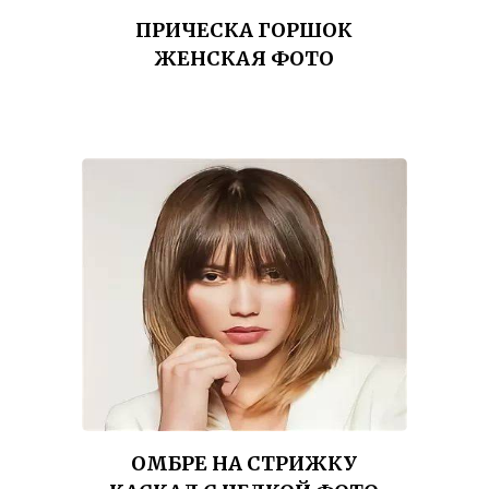
ПРИЧЕСКА ГОРШОК
ЖЕНСКАЯ ФОТО
ОМБРЕ НА СТРИЖКУ