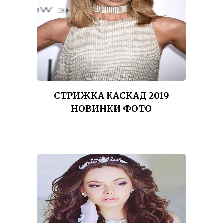
СТРИЖКА КАСКАД 2019
НОВИНКИ ФОТО