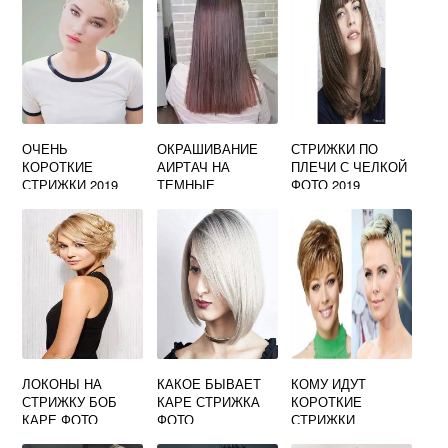
ОЧЕНЬ
ОКРАШИВАНИЕ
СТРИЖКИ ПО
КОРОТКИЕ
АИРТАЧ НА
ПЛЕЧИ С ЧЕЛКОЙ
СТРИЖКИ 2019
ТЕМНЫЕ
ФОТО 2019
ФОТО НОВИНКИ
ВОЛОСЫ ФОТО
ЛОКОНЫ НА
КАКОЕ БЫВАЕТ
КОМУ ИДУТ
СТРИЖКУ БОБ
КАРЕ СТРИЖКА
КОРОТКИЕ
КАРЕ ФОТО
ФОТО
СТРИЖКИ
ЖЕНСКИЕ ФОТО