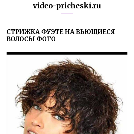
video-pricheski.ru
СТРИЖКА ФУЭТЕ НА ВЬЮЩИЕСЯ
ВОЛОСЫ ФОТО