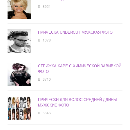
8921
ПРИЧЕСКА UNDERCUT МУЖСКАЯ ФОТО
1078
СТРИЖКА КАРЕ С ХИМИЧЕСКОЙ ЗАВИВКОЙ
ФОТО
6710
ПРИЧЕСКИ ДЛЯ ВОЛОС СРЕДНЕЙ ДЛИНЫ
МУЖСКИЕ ФОТО
5646