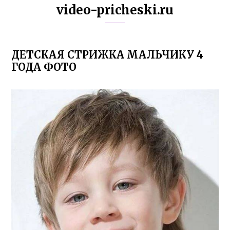
video-pricheski.ru
ДЕТСКАЯ СТРИЖКА МАЛЬЧИКУ 4
ГОДА ФОТО