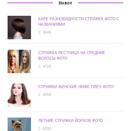
Новое
КАРЕ РАЗНОВИДНОСТИ СТРИЖЕК ФОТО С
НАЗВАНИЯМИ
5049
СТРИЖКА ЛЕСТНИЦА НА СРЕДНИЕ
ВОЛОСЫ ФОТО
4725
СТРИЖКИ ЖЕНСКИЕ НИЖЕ ПЛЕЧ ФОТО
2052
ЛЕТНИЕ СТРИЖКИ ЙОРКОВ ФОТО
6233