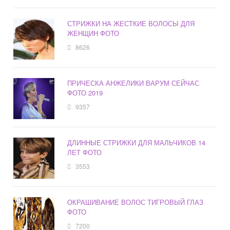
СТРИЖКИ НА ЖЕСТКИЕ ВОЛОСЫ ДЛЯ
ЖЕНЩИН ФОТО
8626
ПРИЧЕСКА АНЖЕЛИКИ ВАРУМ СЕЙЧАС
ФОТО 2019
9357
ДЛИННЫЕ СТРИЖКИ ДЛЯ МАЛЬЧИКОВ 14
ЛЕТ ФОТО
3553
ОКРАШИВАНИЕ ВОЛОС ТИГРОВЫЙ ГЛАЗ
ФОТО
7200