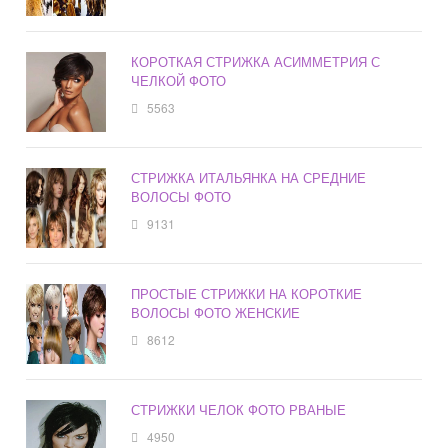
КОРОТКАЯ СТРИЖКА АСИММЕТРИЯ С
ЧЕЛКОЙ ФОТО
5563
СТРИЖКА ИТАЛЬЯНКА НА СРЕДНИЕ
ВОЛОСЫ ФОТО
9131
ПРОСТЫЕ СТРИЖКИ НА КОРОТКИЕ
ВОЛОСЫ ФОТО ЖЕНСКИЕ
8612
СТРИЖКИ ЧЕЛОК ФОТО РВАНЫЕ
4950