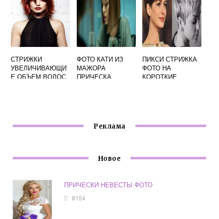
СТРИЖКИ
ФОТО КАТИ ИЗ
ПИКСИ СТРИЖКА
УВЕЛИЧИВАЮЩИ
МАЖОРА
ФОТО НА
Е ОБЪЕМ ВОЛОС
ПРИЧЕСКА
КОРОТКИЕ
ФОТО
ТОНКИЕ
Реклама
Новое
ПРИЧЕСКИ НЕВЕСТЫ ФОТО
8154