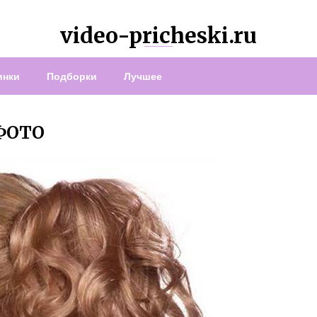
video-pricheski.ru
инки
Подборки
Лучшее
ФОТО