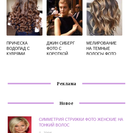
ПРИЧЕСКА
ДЖИН СИБЕРГ
МЕЛИРОВАНИЕ
ВОДОПАД С
ФОТО С
НА ТЕМНЫЕ
КУДРЯМИ
КОРОТКОЙ
ВОЛОСЫ ФОТО
ПОШАГОВАЯ
СТРИЖКОЙ
2019 ГОД
ИНСТРУКЦИЯ
ФОТО
Реклама
Новое
СИММЕТРИЯ СТРИЖКИ ФОТО ЖЕНСКИЕ НА
ТОНКИЙ ВОЛОС
7206