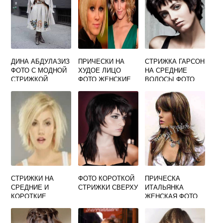
ДИНА АБДУЛАЗИЗ
ПРИЧЕСКИ НА
СТРИЖКА ГАРСОН
ФОТО С МОДНОЙ
ХУДОЕ ЛИЦО
НА СРЕДНИЕ
СТРИЖКОЙ
ФОТО ЖЕНСКИЕ
ВОЛОСЫ ФОТО
СТРИЖКИ НА
ФОТО КОРОТКОЙ
ПРИЧЕСКА
СРЕДНИЕ И
СТРИЖКИ СВЕРХУ
ИТАЛЬЯНКА
КОРОТКИЕ
ЖЕНСКАЯ ФОТО
ВОЛОСЫ ФОТО