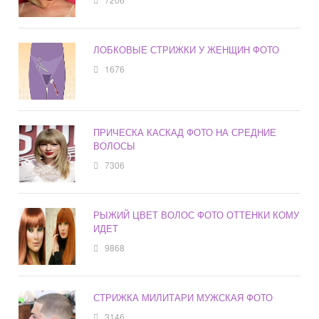
ЛОБКОВЫЕ СТРИЖКИ У ЖЕНЩИН ФОТО
1676
ПРИЧЕСКА КАСКАД ФОТО НА СРЕДНИЕ
ВОЛОСЫ
7306
РЫЖИЙ ЦВЕТ ВОЛОС ФОТО ОТТЕНКИ КОМУ
ИДЕТ
9868
СТРИЖКА МИЛИТАРИ МУЖСКАЯ ФОТО
3146