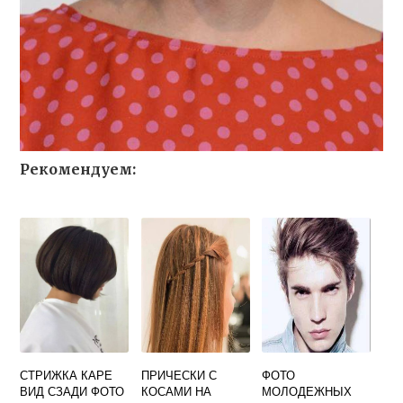
Рекомендуем:
СТРИЖКА КАРЕ
ПРИЧЕСКИ С
ФОТО
ВИД СЗАДИ ФОТО
КОСАМИ НА
МОЛОДЕЖНЫХ