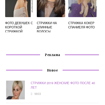
ФОТО ДЕВУШЕК С
СТРИЖКИ НА
СТРИЖКА КОКЕР
КОРОТКОЙ
ДЛИННЫЕ
СПАНИЕЛЯ ФОТО
СТРИЖКОЙ
ВОЛОСЫ
КРУГЛОЕ ЛИЦО
ФОТО
Реклама
Новое
СТРИЖКИ 2019 ЖЕНСКИЕ ФОТО ПОСЛЕ 40
ЛЕТ
9833