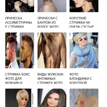
ПРИЧЕСКА
ПРИЧЕСКИ С
КОРОТКИЕ
АССИМЕТРИЧНЫ
БАНТОМ ИЗ
СТРИЖКИ НА
Е СТРИЖКИ
ВОЛОС ФОТО
ОЧЕНЬ ГУСТЫЕ
КОРОТКИЕ
ВОЛОСЫ ФОТО
ВОЛОСЫ ФОТО
СТРИЖКА БОКС
ВИДЫ МУЖСКИХ
ФОТО
ФОТО ДЛЯ
ИНТИМНЫХ
БЛОНДИНКИ С
МУЖЧИН И
СТРИЖЕК ФОТО
КОРОТКОЙ
ПОЛУБОКС
СТРИЖКОЙ В
ОЧКАХ