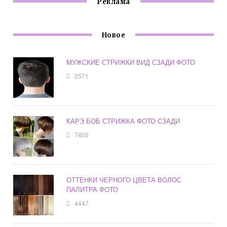
Реклама
Новое
МУЖСКИЕ СТРИЖКИ ВИД СЗАДИ ФОТО
2571
КАРЭ БОБ СТРИЖКА ФОТО СЗАДИ
7405
ОТТЕНКИ ЧЕРНОГО ЦВЕТА ВОЛОС
ПАЛИТРА ФОТО
4447