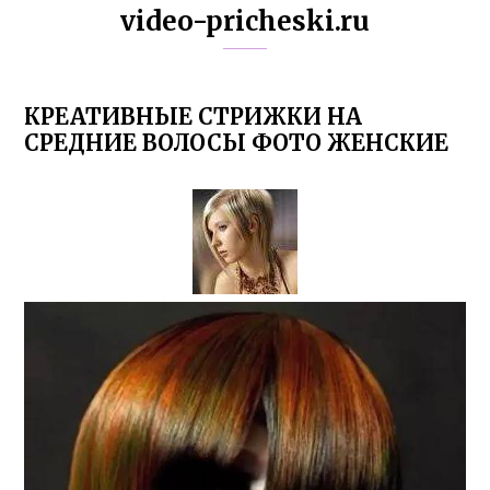
video-pricheski.ru
КРЕАТИВНЫЕ СТРИЖКИ НА
СРЕДНИЕ ВОЛОСЫ ФОТО ЖЕНСКИЕ