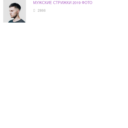
МУЖСКИЕ СТРИЖКИ 2019 ФОТО
2866