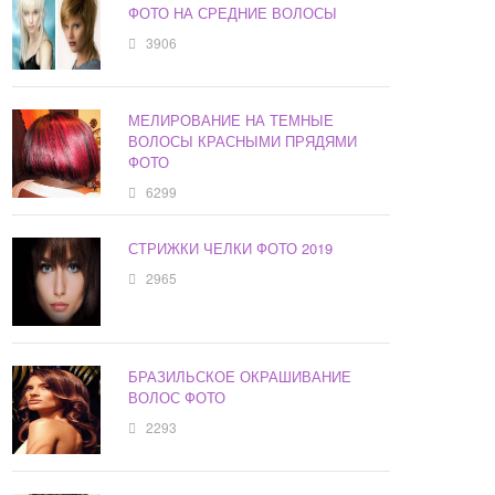
ФОТО НА СРЕДНИЕ ВОЛОСЫ
3906
МЕЛИРОВАНИЕ НА ТЕМНЫЕ
ВОЛОСЫ КРАСНЫМИ ПРЯДЯМИ
ФОТО
6299
СТРИЖКИ ЧЕЛКИ ФОТО 2019
2965
БРАЗИЛЬСКОЕ ОКРАШИВАНИЕ
ВОЛОС ФОТО
2293