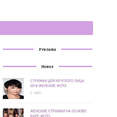
Реклама
Новое
СТРИЖКИ ДЛЯ КРУГЛОГО ЛИЦА
2019 ЖЕНСКИЕ ФОТО
4051
ЖЕНСКИЕ СТРИЖКИ НА ОСНОВЕ
КАРЕ ФОТО