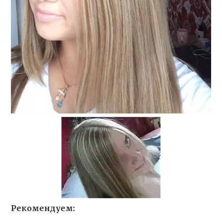
Рекомендуем: