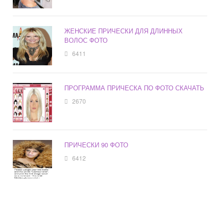
ЖЕНСКИЕ ПРИЧЕСКИ ДЛЯ ДЛИННЫХ
ВОЛОС ФОТО
6411
ПРОГРАММА ПРИЧЕСКА ПО ФОТО СКАЧАТЬ
2670
ПРИЧЕСКИ 90 ФОТО
6412