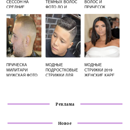
СЕССОН НА
ТЕМНЫХ ВОЛОС
ВОЛОС И
СРЕДНИЕ
ФОТО ДО И
ПРИЧЕСОК
ВОЛОСЫ ФОТО
ПОСЛЕ
ПРИЧЕСКА
МОДНЫЕ
МОДНЫЕ
МИЛИТАРИ
ПОДРОСТКОВЫЕ
СТРИЖКИ 2019
МУЖСКАЯ ФОТО
СТРИЖКИ ДЛЯ
ЖЕНСКИЕ КАРЕ
МАЛЬЧИКОВ 2019
ФОТО
ФОТО
Реклама
Новое