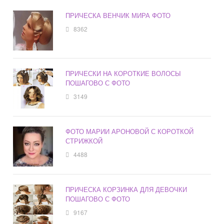
ПРИЧЕСКА ВЕНЧИК МИРА ФОТО
8362
ПРИЧЕСКИ НА КОРОТКИЕ ВОЛОСЫ
ПОШАГОВО С ФОТО
3149
ФОТО МАРИИ АРОНОВОЙ С КОРОТКОЙ
СТРИЖКОЙ
4488
ПРИЧЕСКА КОРЗИНКА ДЛЯ ДЕВОЧКИ
ПОШАГОВО С ФОТО
9167