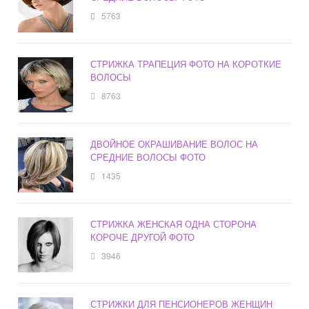
5763
СТРИЖКА ТРАПЕЦИЯ ФОТО НА КОРОТКИЕ
ВОЛОСЫ
8763
ДВОЙНОЕ ОКРАШИВАНИЕ ВОЛОС НА
СРЕДНИЕ ВОЛОСЫ ФОТО
1435
СТРИЖКА ЖЕНСКАЯ ОДНА СТОРОНА
КОРОЧЕ ДРУГОЙ ФОТО
3946
СТРИЖКИ ДЛЯ ПЕНСИОНЕРОВ ЖЕНЩИН