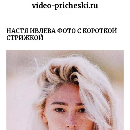
video-pricheski.ru
НАСТЯ ИВЛЕВА ФОТО С КОРОТКОЙ
СТРИЖКОЙ