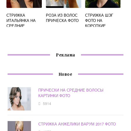
СТРИЖКА
РОЗА ИЗ ВОЛОС
СТРИЖКА ШЭГ
ИТАЛЬЯНКА НА
ПРИЧЕСКА ФОТО
ФОТО НА
СРЕДНИЕ
КОРОТКИЕ
ВОЛОСЫ ФОТО
ВОЛОСЫ
2019
Реклама
Новое
ПРИЧЕСКИ НА СРЕДНИЕ ВОЛОСЫ
КАРТИНКИ ФОТО
5914
СТРИЖКА АНЖЕЛИКИ ВАРУМ 2017 ФОТО