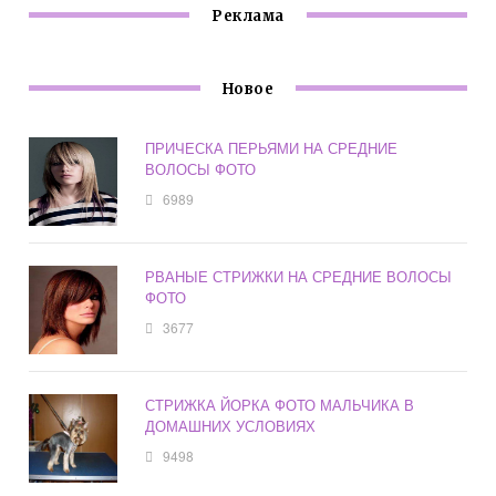
Реклама
Новое
ПРИЧЕСКА ПЕРЬЯМИ НА СРЕДНИЕ
ВОЛОСЫ ФОТО
6989
РВАНЫЕ СТРИЖКИ НА СРЕДНИЕ ВОЛОСЫ
ФОТО
3677
СТРИЖКА ЙОРКА ФОТО МАЛЬЧИКА В
ДОМАШНИХ УСЛОВИЯХ
9498