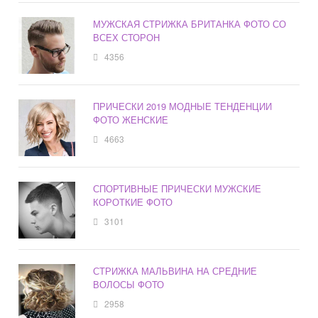
МУЖСКАЯ СТРИЖКА БРИТАНКА ФОТО СО
ВСЕХ СТОРОН
4356
ПРИЧЕСКИ 2019 МОДНЫЕ ТЕНДЕНЦИИ
ФОТО ЖЕНСКИЕ
4663
СПОРТИВНЫЕ ПРИЧЕСКИ МУЖСКИЕ
КОРОТКИЕ ФОТО
3101
СТРИЖКА МАЛЬВИНА НА СРЕДНИЕ
ВОЛОСЫ ФОТО
2958