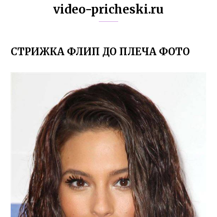
video-pricheski.ru
СТРИЖКА ФЛИП ДО ПЛЕЧА ФОТО