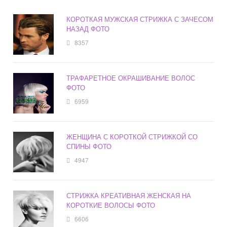
КОРОТКАЯ МУЖСКАЯ СТРИЖКА С ЗАЧЕСОМ
НАЗАД ФОТО
8357
ТРАФАРЕТНОЕ ОКРАШИВАНИЕ ВОЛОС
ФОТО
6959
ЖЕНЩИНА С КОРОТКОЙ СТРИЖКОЙ СО
СПИНЫ ФОТО
4947
СТРИЖКА КРЕАТИВНАЯ ЖЕНСКАЯ НА
КОРОТКИЕ ВОЛОСЫ ФОТО
6606