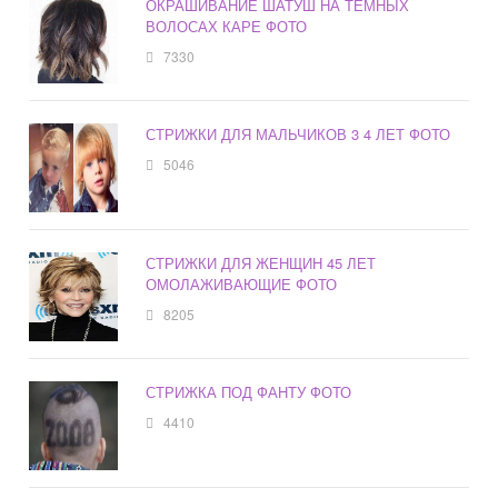
ОКРАШИВАНИЕ ШАТУШ НА ТЕМНЫХ
ВОЛОСАХ КАРЕ ФОТО
7330
СТРИЖКИ ДЛЯ МАЛЬЧИКОВ 3 4 ЛЕТ ФОТО
5046
СТРИЖКИ ДЛЯ ЖЕНЩИН 45 ЛЕТ
ОМОЛАЖИВАЮЩИЕ ФОТО
8205
СТРИЖКА ПОД ФАНТУ ФОТО
4410