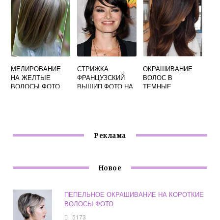
МЕЛИРОВАНИЕ
СТРИЖКА
ОКРАШИВАНИЕ
НА ЖЕЛТЫЕ
ФРАНЦУЗСКИЙ
ВОЛОС В
ВОЛОСЫ ФОТО
ВЫЩИП ФОТО НА
ТЕМНЫЕ
СРЕДНИЕ
ОТТЕНКИ ФОТО
ВОЛОСЫ
Реклама
Новое
ПЕПЕЛЬНОЕ ОКРАШИВАНИЕ НА КОРОТКИЕ
ВОЛОСЫ ФОТО
5173