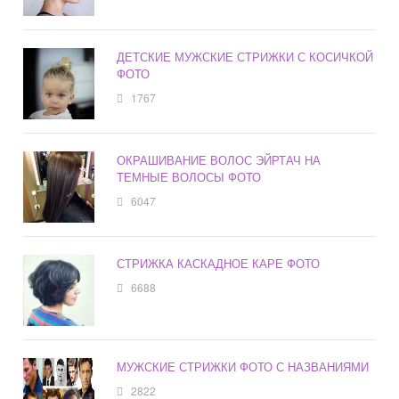
ДЕТСКИЕ МУЖСКИЕ СТРИЖКИ С КОСИЧКОЙ
ФОТО
1767
ОКРАШИВАНИЕ ВОЛОС ЭЙРТАЧ НА
ТЕМНЫЕ ВОЛОСЫ ФОТО
6047
СТРИЖКА КАСКАДНОЕ КАРЕ ФОТО
6688
МУЖСКИЕ СТРИЖКИ ФОТО С НАЗВАНИЯМИ
2822