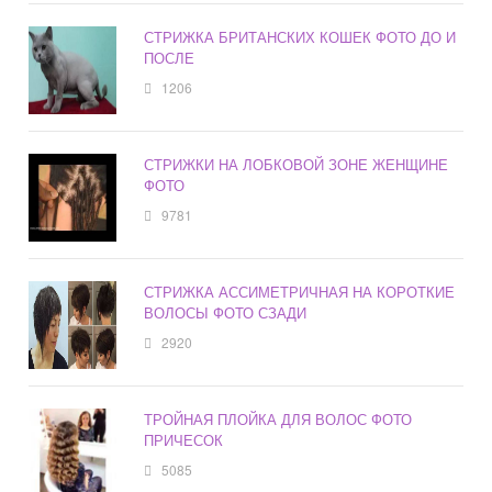
СТРИЖКА БРИТАНСКИХ КОШЕК ФОТО ДО И
ПОСЛЕ
1206
СТРИЖКИ НА ЛОБКОВОЙ ЗОНЕ ЖЕНЩИНЕ
ФОТО
9781
СТРИЖКА АССИМЕТРИЧНАЯ НА КОРОТКИЕ
ВОЛОСЫ ФОТО СЗАДИ
2920
ТРОЙНАЯ ПЛОЙКА ДЛЯ ВОЛОС ФОТО
ПРИЧЕСОК
5085