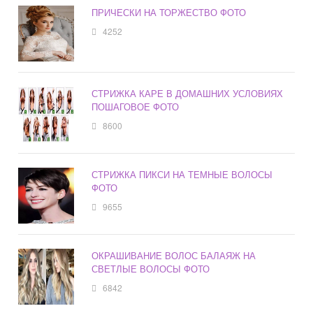
ПРИЧЕСКИ НА ТОРЖЕСТВО ФОТО
4252
СТРИЖКА КАРЕ В ДОМАШНИХ УСЛОВИЯХ
ПОШАГОВОЕ ФОТО
8600
СТРИЖКА ПИКСИ НА ТЕМНЫЕ ВОЛОСЫ
ФОТО
9655
ОКРАШИВАНИЕ ВОЛОС БАЛАЯЖ НА
СВЕТЛЫЕ ВОЛОСЫ ФОТО
6842