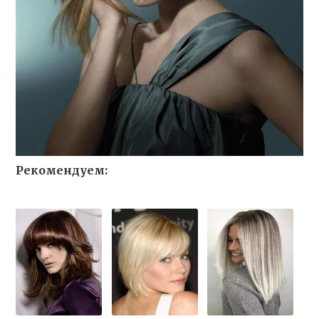
Рекомендуем: