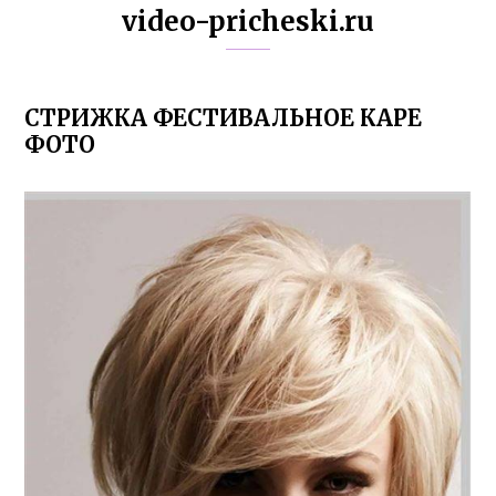
video-pricheski.ru
СТРИЖКА ФЕСТИВАЛЬНОЕ КАРЕ
ФОТО