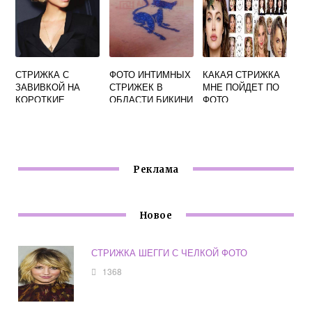
СТРИЖКА С
ФОТО ИНТИМНЫХ
КАКАЯ СТРИЖКА
ЗАВИВКОЙ НА
СТРИЖЕК В
МНЕ ПОЙДЕТ ПО
КОРОТКИЕ
ОБЛАСТИ БИКИНИ
ФОТО
ВОЛОСЫ ФОТО
Реклама
Новое
СТРИЖКА ШЕГГИ С ЧЕЛКОЙ ФОТО
1368