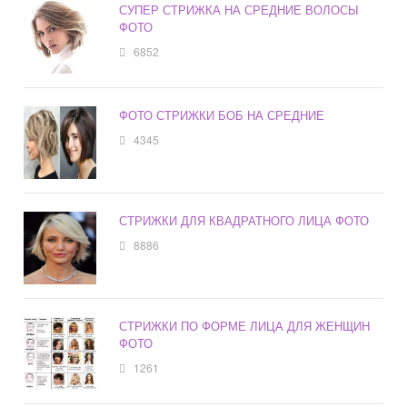
СУПЕР СТРИЖКА НА СРЕДНИЕ ВОЛОСЫ
ФОТО
6852
ФОТО СТРИЖКИ БОБ НА СРЕДНИЕ
4345
СТРИЖКИ ДЛЯ КВАДРАТНОГО ЛИЦА ФОТО
8886
СТРИЖКИ ПО ФОРМЕ ЛИЦА ДЛЯ ЖЕНЩИН
ФОТО
1261