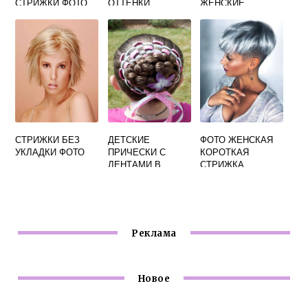
СТРИЖКИ ФОТО
ОТТЕНКИ
ЖЕНСКИЕ
СТРИЖКИ БЕЗ
ДЕТСКИЕ
ФОТО ЖЕНСКАЯ
УКЛАДКИ ФОТО
ПРИЧЕСКИ С
КОРОТКАЯ
ЛЕНТАМИ В
СТРИЖКА
ВОЛОСАХ ФОТО
ВОЛОСЫ ЧЕРНО
ПЕПЕЛЬНЫЙ
Реклама
Новое