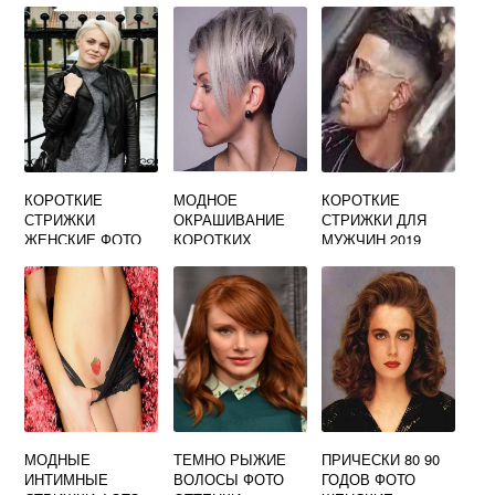
КОРОТКИЕ
МОДНОЕ
КОРОТКИЕ
СТРИЖКИ
ОКРАШИВАНИЕ
СТРИЖКИ ДЛЯ
ЖЕНСКИЕ ФОТО
КОРОТКИХ
МУЖЧИН 2019
АССИМЕТРИЯ
ВОЛОС 2019 ФОТО
ФОТО НОВИНКИ
НОВИНКИ
МОДНЫЕ
ТЕМНО РЫЖИЕ
ПРИЧЕСКИ 80 90
ИНТИМНЫЕ
ВОЛОСЫ ФОТО
ГОДОВ ФОТО