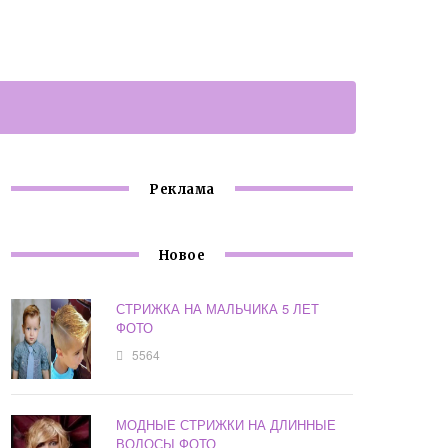
Реклама
Новое
СТРИЖКА НА МАЛЬЧИКА 5 ЛЕТ
ФОТО
5564
МОДНЫЕ СТРИЖКИ НА ДЛИННЫЕ
ВОЛОСЫ ФОТО