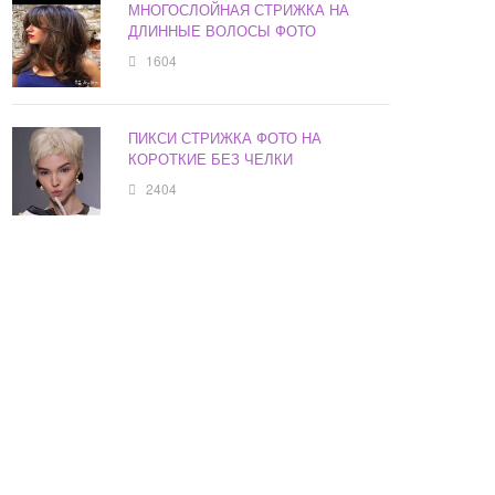
МНОГОСЛОЙНАЯ СТРИЖКА НА
ДЛИННЫЕ ВОЛОСЫ ФОТО
1604
ПИКСИ СТРИЖКА ФОТО НА
КОРОТКИЕ БЕЗ ЧЕЛКИ
2404