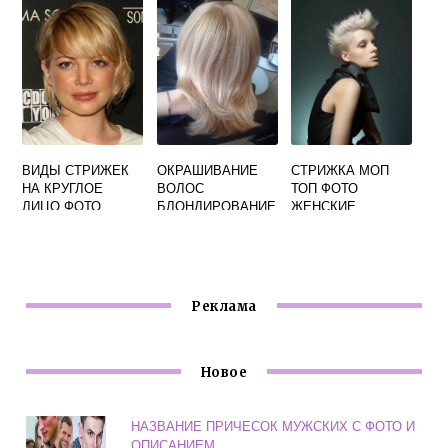
ВИДЫ СТРИЖЕК
ОКРАШИВАНИЕ
СТРИЖКА МОП
НА КРУГЛОЕ
ВОЛОС
ТОП ФОТО
ЛИЦО ФОТО
БЛОНДИРОВАНИЕ
ЖЕНСКИЕ
ФОТО
Реклама
Новое
НАЗВАНИЕ ПРИЧЕСОК МУЖСКИХ С ФОТО И
ОПИСАНИЕМ