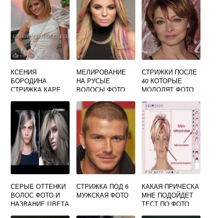
КСЕНИЯ
МЕЛИРОВАНИЕ
СТРИЖКИ ПОСЛЕ
БОРОДИНА
НА РУСЫЕ
40 КОТОРЫЕ
СТРИЖКА КАРЕ
ВОЛОСЫ ФОТО
МОЛОДЯТ ФОТО
ФОТО
2019
МНОГОСЛОЙНЫЕ
СЕРЫЕ ОТТЕНКИ
СТРИЖКА ПОД 6
КАКАЯ ПРИЧЕСКА
ВОЛОС ФОТО И
МУЖСКАЯ ФОТО
МНЕ ПОДОЙДЕТ
НАЗВАНИЕ ЦВЕТА
ТЕСТ ПО ФОТО