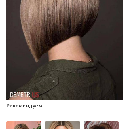
Рекомендуем: