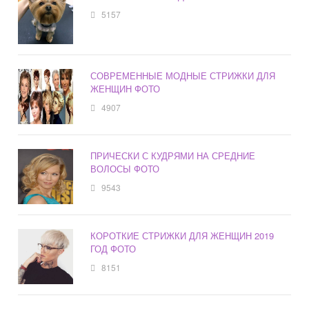
5157
СОВРЕМЕННЫЕ МОДНЫЕ СТРИЖКИ ДЛЯ
ЖЕНЩИН ФОТО
4907
ПРИЧЕСКИ С КУДРЯМИ НА СРЕДНИЕ
ВОЛОСЫ ФОТО
9543
КОРОТКИЕ СТРИЖКИ ДЛЯ ЖЕНЩИН 2019
ГОД ФОТО
8151