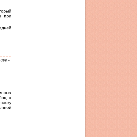
торый
м при
редней
иев »
инных
бок, а
ическу
онней