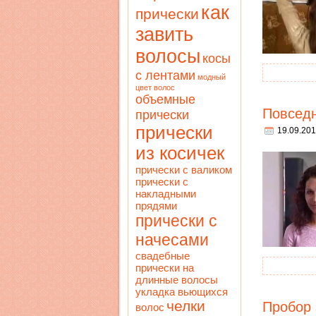
как
прически
завить
волосы
косы
с лентами
модный
цвет волос
объемные
Повседн
прически
прически
19.09.201
из косичек
прически с валиком
прически с
накладными
прядями
прически с
начесами
свадебные
прически на
длинные волосы
укладка вьющихся
челки
Пробор 
волос