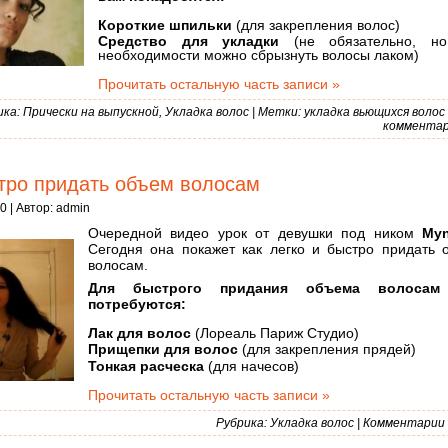
Короткие шпильки
(для закрепления волос)
Средство для укладки
(не обязательно, н
необходимости можно сбрызнуть волосы лаком)
Прочитать остальную часть записи »
ика:
Прически на выпускной
,
Укладка волос
| Метки:
укладка вьющихся волос
комментар
тро придать объем волосам
0 | Автор:
admin
Очередной видео урок от девушки под ником
Myn
Сегодня она покажет как легко и быстро придать 
волосам.
Для быстрого придания объема волосам
потребуются:
Лак для волос
(Лореаль Париж Студио)
Прищепки для волос
(для закрепления прядей)
Тонкая расческа
(для начесов)
Прочитать остальную часть записи »
Рубрика:
Укладка волос
|
Комментарии (