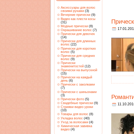
Аксессуары для волос
своими руками
(3)
Вечерние прически
(9)
Видео как плести косы
Прическ
(31)
Модные прически
(8)
17.01.201
Окрашивание волос
(7)
Прически для девочек
(14)
Прически для длинных
волос
(22)
Прически для коротких
волос
(5)
Прически для средних
волос
(9)
Прически
знаменитостей
(12)
Прически на выпускной
(15)
Прически на каждый
день
(6)
Прически с заколками
(7)
Прически с шиньонами
(3)
Романти
Прически фото
(5)
Свадебные прически
(9)
11.10.201
Стрижки видео уроки
(10)
Товары для волос
(8)
Укладка волос
(40)
Уход за волосами
(4)
Химическая завивка
видео
(4)