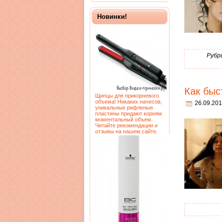
Новинки!
Рубр
Как быс
Щипцы для прикорневого
объема! Никаких начесов,
26.09.201
уникальные рифленые
пластины придают корням
моментальный объем.
Читайте рекомендации и
отзывы на нашем сайте.