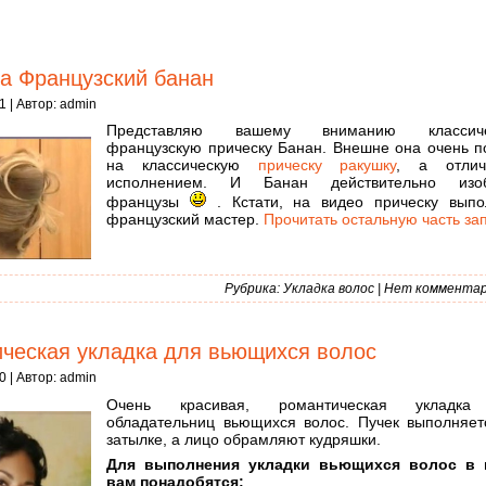
а Французский банан
1 | Автор:
admin
Представляю вашему вниманию классиче
французскую прическу Банан. Внешне она очень п
на классическую
прическу ракушку
, а отлич
исполнением. И Банан действительно изо
французы
. Кстати, на видео прическу выпо
французский мастер.
Прочитать остальную часть за
Рубрика:
Укладка волос
|
Нет комментар
ческая укладка для вьющихся волос
0 | Автор:
admin
Очень красивая, романтическая укладка
обладательниц вьющихся волос. Пучек выполняет
затылке, а лицо обрамляют кудряшки.
Для выполнения укладки вьющихся волос в 
вам понадобятся: