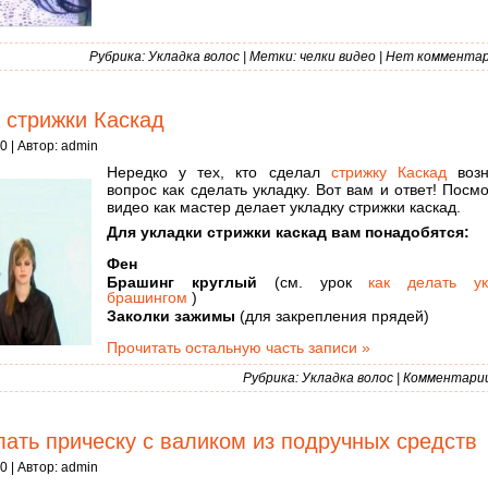
Рубрика:
Укладка волос
| Метки:
челки видео
|
Нет комментар
 стрижки Каскад
0 | Автор:
admin
Нередко у тех, кто сделал
стрижку Каскад
возн
вопрос как сделать укладку. Вот вам и ответ! Посм
видео как мастер делает укладку стрижки каскад.
Для укладки стрижки каскад вам понадобятся:
Фен
Брашинг круглый
(см. урок
как делать ук
брашингом
)
Заколки зажимы
(для закрепления прядей)
Прочитать остальную часть записи »
Рубрика:
Укладка волос
|
Комментарии 
лать прическу с валиком из подручных средств
0 | Автор:
admin