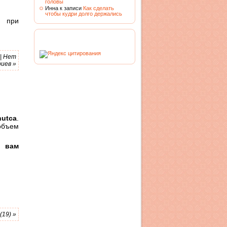
головы
Инна к записи
Как сделать
чтобы кудри долго держались
о при
|
Нет
иев »
utca
.
объем
 вам
19) »