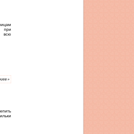
ницам
 при
ь всю
иев »
епить
ильки