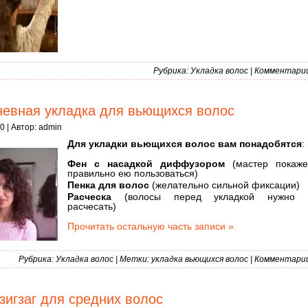
Рубрика:
Укладка волос
|
Комментарии 
евная укладка для вьющихся волос
0 | Автор:
admin
Для укладки вьющихся волос вам понадобятся
:
Фен с насадкой диффузором
(мастер покаже
правильно ею пользоваться)
Пенка для волос
(желательно сильной фиксации)
Расческа
(волосы перед укладкой нужно б
расчесать)
Прочитать остальную часть записи »
Рубрика:
Укладка волос
| Метки:
укладка вьющихся волос
|
Комментарии 
зигзаг для средних волос