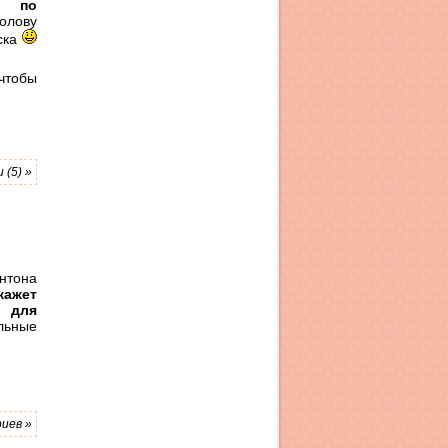
к по
голову
оска
 чтобы
(5) »
нтона
кажет
е для
ьные
иев »