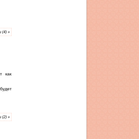
(4) »
т как
удет
(2) »