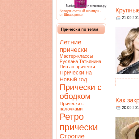
Крупны
Безсульфатный шампунь
от Шварцкопф!
21.09.201
Прически по тегам
Летние
прически
Мастер-классы
Руслана Татьянина
Пин ап прически
Прически на
Новый год
Прически с
ободком
Как зак
Прически с
20.09.201
палочками
Ретро
прически
Строгие