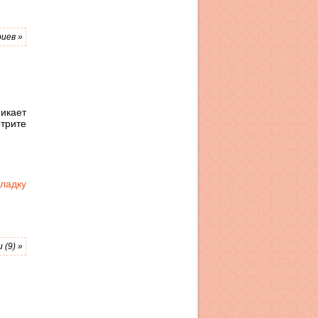
иев »
икает
отрите
ладку
(9) »