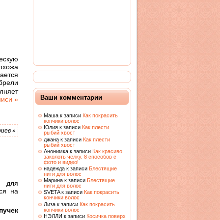
скую
охожа
ается
брели
лняет
Ваши комментарии
писи »
Маша к записи
Как покрасить
кончики волос
Юлия к записи
Как плести
иев »
рыбий хвост
джана к записи
Как плести
рыбий хвост
Анонимка к записи
Как красиво
заколоть челку. 8 способов с
фото и видео!
надежда к записи
Блестящие
нити для волос
Марина к записи
Блестящие
 для
нити для волос
ся на
SVETA к записи
Как покрасить
кончики волос
Лиза к записи
Как покрасить
пучек
кончики волос
НЭЛЛИ к записи
Косичка поверх