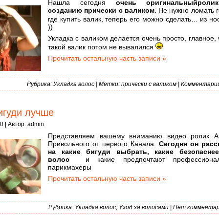
Нашла сегодня
очень оригинальныйроли
созданию прически с валиком
. Не нужно ломать 
где купить валик, теперь его можно сделать… из н
))
Укладка с валиком делается очень просто, главное,
такой валик потом не вывалился
Прочитать остальную часть записи »
Рубрика:
Укладка волос
| Метки:
прически с валиком
|
Комментарии 
игуди лучше
0 | Автор:
admin
Представляем вашему вниманию видео ролик А
Привольного от первого Канала.
Сегодня он расс
на какие бигуди выбрать, какие безопасне
волос
и какие предпочтают профессионал
парикмахеры
Прочитать остальную часть записи »
Рубрика:
Укладка волос
,
Уход за волосами
|
Нет комментар