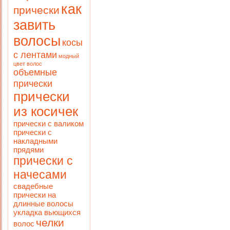
как
прически
завить
волосы
косы
с лентами
модный
цвет волос
объемные
прически
прически
из косичек
прически с валиком
прически с
накладными
прядями
прически с
начесами
свадебные
прически на
длинные волосы
укладка вьющихся
челки
волос