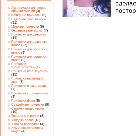
сдел
Аксессуары для волос
посто
своими руками
(3)
Вечерние прически
(9)
Видео как плести косы
(31)
Модные прически
(8)
Окрашивание волос
(7)
Прически для девочек
(14)
Прически для длинных
волос
(22)
Прически для коротких
волос
(5)
Прически для средних
волос
(9)
Прически
знаменитостей
(12)
Прически на выпускной
(15)
Прически на каждый
день
(6)
Прически с заколками
(7)
Прически с шиньонами
(3)
Прически фото
(5)
Свадебные прически
(9)
Стрижки видео уроки
(10)
Товары для волос
(8)
Укладка волос
(40)
Уход за волосами
(4)
Химическая завивка
видео
(4)