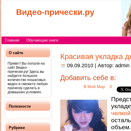
Видео-прически.ру
Главная
Обучающие книги
О сайте
Красивая укладка д
Привет! Вы попали на
09.09.2010 | Автор:
admin
сайт Видео-
прически.ру! Здесь вы
найдете большое
Добавить себе в:
количество пошаговых
видео и сможете любую
В Мой Мир
0
прическу сделать в
домашних условиях.
Пред
укладк
Полезности
челкой
остал
объем
Рубрики