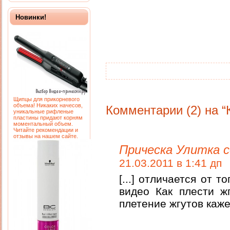
Новинки!
Щипцы для прикорневого
объема! Никаких начесов,
Комментарии (2) на “
уникальные рифленые
пластины придают корням
моментальный объем.
Читайте рекомендации и
отзывы на нашем сайте.
Прическа Улитка 
21.03.2011 в 1:41 дп
[...] отличается от 
видео Как плести ж
плетение жгутов кажет