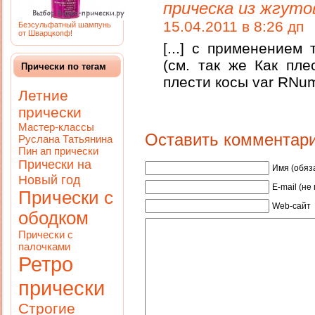
прическа из жгуто
15.04.2011 в 8:26 дп
Безсульфатный шампунь
от Шварцкопф!
[...] с применением
(см. так же Как пле
Прически по тегам
плести косы var RNum 
Летние
прически
Мастер-классы
Оставить комментар
Руслана Татьянина
Пин ап прически
Прически на
Имя (обяз
Новый год
E-mail (не
Прически с
Web-сайт
ободком
Прически с
палочками
Ретро
прически
Строгие