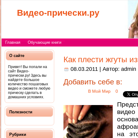
Видео-прически.ру
Главная
Обучающие книги
О сайте
Как плести жгуты из
Привет! Вы попали на
08.03.2011 | Автор:
admin
сайт Видео-
прически.ру! Здесь вы
найдете большое
Добавить себе в:
количество пошаговых
видео и сможете любую
В Мой Мир
0
прическу сделать в
домашних условиях.
Пред
видео
Полезности
основ
афроа
на эт
Рубрики