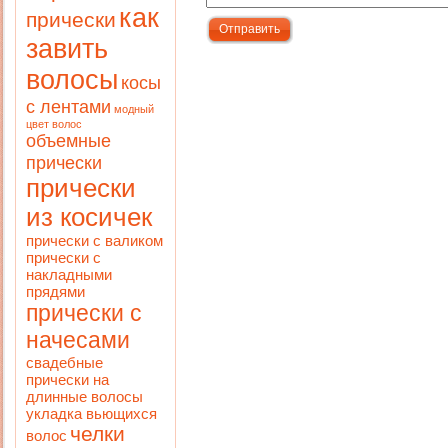
как
прически
завить
волосы
косы
с лентами
модный
цвет волос
объемные
прически
прически
из косичек
прически с валиком
прически с
накладными
прядями
прически с
начесами
свадебные
прически на
длинные волосы
укладка вьющихся
челки
волос