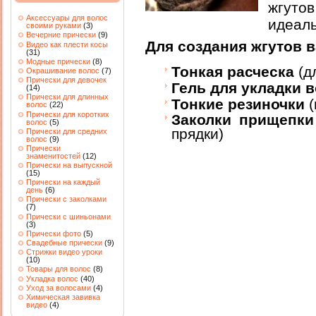
жгуто
Аксессуары для волос
идеал
своими руками
(3)
Вечерние прически
(9)
Для создания жгутов 
Видео как плести косы
(31)
Модные прически
(8)
Тонкая расческа
(д
Окрашивание волос
(7)
Прически для девочек
Гель для укладки 
(14)
Прически для длинных
Тонкие резиночки
(
волос
(22)
Прически для коротких
Заколки прищепки
волос
(5)
прядки)
Прически для средних
волос
(9)
Прически
знаменитостей
(12)
Прически на выпускной
(15)
Прически на каждый
день
(6)
Прически с заколками
(7)
Прически с шиньонами
(3)
Прически фото
(5)
Свадебные прически
(9)
Стрижки видео уроки
(10)
Товары для волос
(8)
Укладка волос
(40)
Уход за волосами
(4)
Химическая завивка
видео
(4)