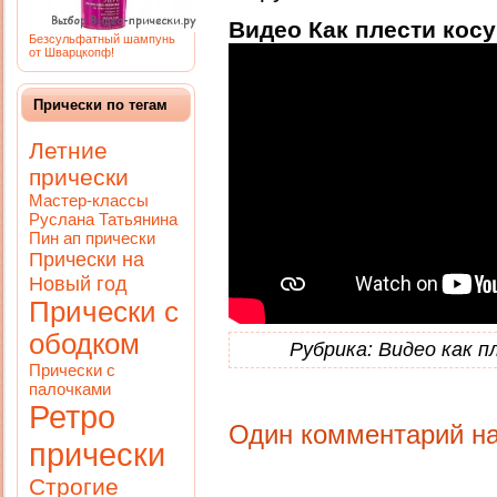
Видео Как плести косу
Безсульфатный шампунь
от Шварцкопф!
Прически по тегам
Летние
прически
Мастер-классы
Руслана Татьянина
Пин ап прически
Прически на
Новый год
Прически с
ободком
Рубрика:
Видео как п
Прически с
палочками
Ретро
Один комментарий на 
прически
Строгие