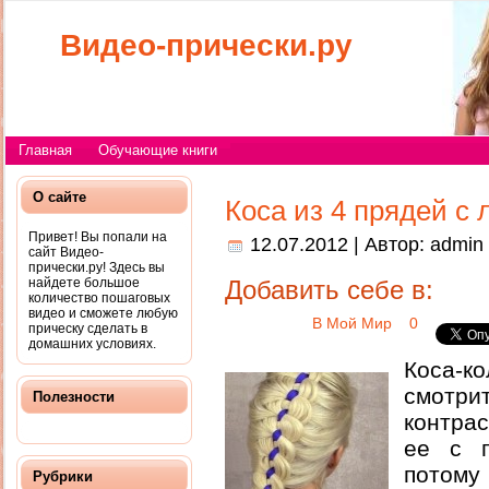
Видео-прически.ру
Главная
Обучающие книги
О сайте
Коса из 4 прядей с 
Привет! Вы попали на
12.07.2012 | Автор:
admin
сайт Видео-
прически.ру! Здесь вы
найдете большое
Добавить себе в:
количество пошаговых
видео и сможете любую
В Мой Мир
0
прическу сделать в
домашних условиях.
Коса-к
смотри
Полезности
контрас
ее с п
по
Рубрики