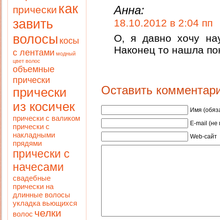
как
Анна:
прически
завить
18.10.2012 в 2:04 пп
волосы
О, я давно хочу на
косы
Наконец то нашла по
с лентами
модный
цвет волос
объемные
прически
Оставить комментар
прически
из косичек
Имя (обяз
прически с валиком
E-mail (не
прически с
накладными
Web-сайт
прядями
прически с
начесами
свадебные
прически на
длинные волосы
укладка вьющихся
челки
волос