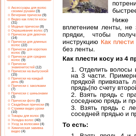
потрен
Аксессуары для волос
быстрее
своими руками
(3)
Вечерние прически
(9)
Ниже 
Видео как плести косы
(31)
вплетением ленты, не 
Модные прически
(8)
Окрашивание волос
(7)
прядки, чтобы полу
Прически для девочек
(14)
инструкцию
Как плести
Прически для длинных
волос
(22)
без ленты.
Прически для коротких
волос
(5)
Прически для средних
Как плести косу из 4 п
волос
(9)
Прически
знаменитостей
(12)
Отделить волосы и
Прически на выпускной
на 3 части. Пример
(15)
Прически на каждый
прядкой привязать л
день
(6)
Прически с заколками
прядь(по счету второ
(7)
Взять прядь с пр
Прически с шиньонами
(3)
соседнюю прядь и пр
Прически фото
(5)
Свадебные прически
(9)
Взять прядь с л
Стрижки видео уроки
(10)
соседней прядью и п
Товары для волос
(8)
Укладка волос
(40)
То есть:
Уход за волосами
(4)
Химическая завивка
видео
(4)
Взять прядь 4 и 