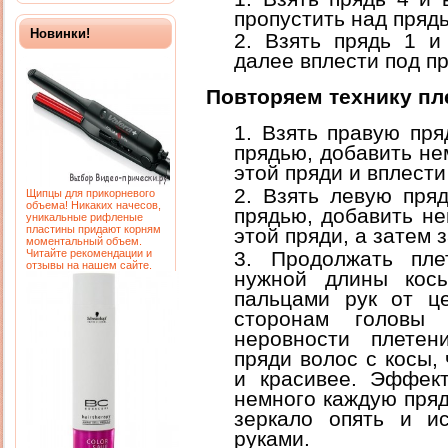
пропустить над пряд
Новинки!
Взять прядь 1 и
далее вплести под пр
Повторяем технику пл
Взять правую пря
прядью, добавить не
этой пряди и вплест
Взять левую пря
Щипцы для прикорневого
объема! Никаких начесов,
прядью, добавить не
уникальные рифленые
пластины придают корням
этой пряди, а затем 
моментальный объем.
Продолжать пл
Читайте рекомендации и
отзывы на нашем сайте.
нужной длины косы
пальцами рук от ц
сторонам головы 
неровности плетен
пряди волос с косы,
и красивее. Эффект
немного каждую пряд
зеркало опять и ис
руками.