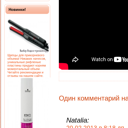
Новинки!
Щипцы для прикорневого
объема! Никаких начесов,
уникальные рифленые
пластины придают корням
моментальный объем.
Читайте рекомендации и
отзывы на нашем сайте.
Один комментарий на 
Natalia:
20.02.2013 в 8:18 дп