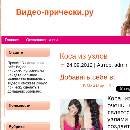
Видео-прически.ру
Главная
Обучающие книги
О сайте
Коса из узлов
Привет! Вы попали на
24.09.2012 | Автор:
admin
сайт Видео-
прически.ру! Здесь вы
найдете большое
Добавить себе в:
количество пошаговых
видео и сможете любую
В Мой Мир
0
прическу сделать в
домашних условиях.
Коса и
очень 
Полезности
являет
узлам
создае
Рубрики