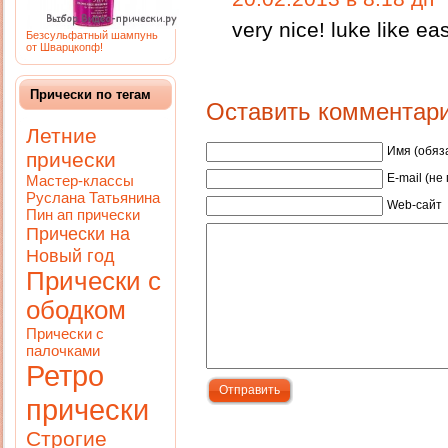
very nice! luke like ea
Безсульфатный шампунь
от Шварцкопф!
Прически по тегам
Оставить комментар
Летние
Имя (обяз
прически
E-mail (не
Мастер-классы
Руслана Татьянина
Web-сайт
Пин ап прически
Прически на
Новый год
Прически с
ободком
Прически с
палочками
Ретро
прически
Строгие