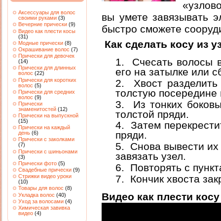
«узлов
Аксессуары для волос
вы умете завязывать э
своими руками
(3)
Вечерние прически
(9)
быстро сможете сооруди
Видео как плести косы
(31)
Как сделать косу из у
Модные прически
(8)
Окрашивание волос
(7)
Прически для девочек
Счесать волосы в
(14)
Прически для длинных
его на затылке или с
волос
(22)
Прически для коротких
Хвост разделить 
волос
(5)
толстую посередине 
Прически для средних
волос
(9)
Из тонких боковы
Прически
знаменитостей
(12)
толстой пряди.
Прически на выпускной
(15)
Затем перекрестит
Прически на каждый
пряди.
день
(6)
Прически с заколками
Снова вывести их 
(7)
Прически с шиньонами
завязать узел.
(3)
Прически фото
(5)
Повторять с пункта
Свадебные прически
(9)
Кончик хвоста зак
Стрижки видео уроки
(10)
Товары для волос
(8)
Видео как плести косу
Укладка волос
(40)
Уход за волосами
(4)
Химическая завивка
видео
(4)