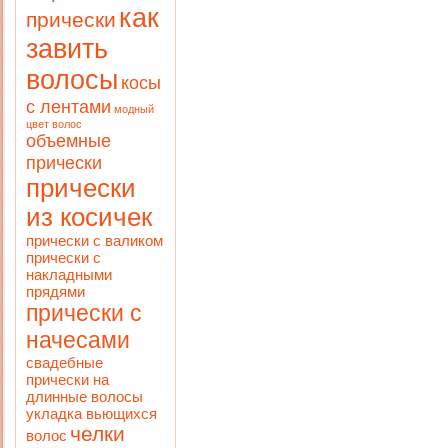
как
прически
завить
волосы
косы
с лентами
модный
цвет волос
объемные
прически
прически
из косичек
прически с валиком
прически с
накладными
прядями
прически с
начесами
свадебные
прически на
длинные волосы
укладка вьющихся
челки
волос