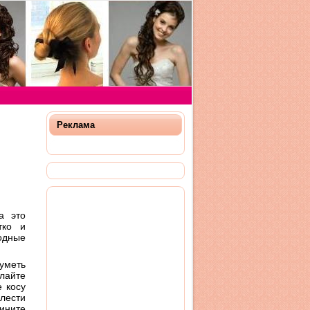
Реклама
а это
тко и
одные
 уметь
лайте
е косу
Плести
дините