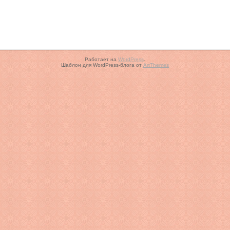
Работает на
WordPress
.
Шаблон для WordPress-блога от
ArtThemes