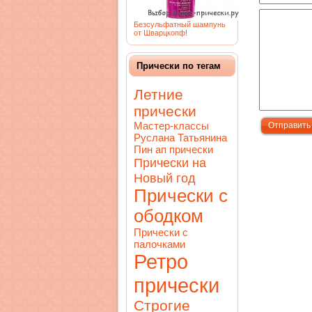
Безсульфатный шампунь
от Шварцкопф!
Прически по тегам
Летние
прически
Мастер-классы
Руслана Татьянина
Пин ап прически
Прически на
Новый год
Прически с
ободком
Прически с
палочками
Ретро
прически
Строгие