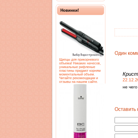
Новинки!
Один комм
Щипцы для прикорневого
объема! Никаких начесов,
уникальные рифленые
пластины придают корням
Крист
моментальный объем.
Читайте рекомендации и
22.12.2
отзывы на нашем сайте.
не чего
Оставить