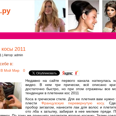
.ру
 косы 2011
1 | Автор:
admin
себе в:
В Мой Мир
0
Недавно на сайте первого канала наткнулась н
видео. В нем три прически, всё описано кра
достаточно быстро, но при этом отражены все м
тенденции в плетении кос 2011
Коса в греческом стиле. Для ее плетния вам нужно
плести
Французскую перевернутую косу
. Сде
пробор зигзагом, нанесите лак для волос и плетит
ото лба к затылку, забирая в нее мелкие пряди. 
 вверх. По тому же принципу заплетите вторую косичку. Затем сое