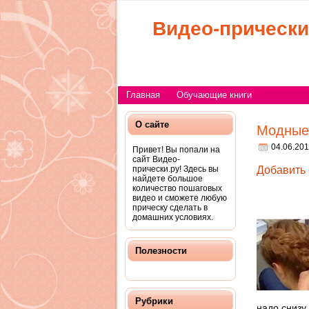
Видео-прически
Главная
Обучающие книги
О сайте
Модные
04.06.201
Привет! Вы попали на
сайт Видео-
прически.ру! Здесь вы
Добавить 
найдете большое
количество пошаговых
видео и сможете любую
прическу сделать в
домашних условиях.
Полезности
Рубрики
надо снизу