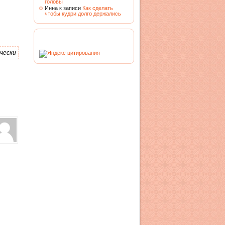
головы
Инна к записи
Как сделать
чтобы кудри долго держались
чески