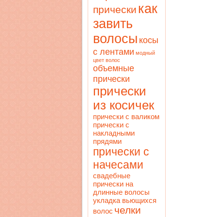
как
прически
завить
волосы
косы
с лентами
модный
цвет волос
объемные
прически
прически
из косичек
прически с валиком
прически с
накладными
прядями
прически с
начесами
свадебные
прически на
длинные волосы
укладка вьющихся
челки
волос