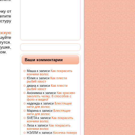
чку от
репите
кстуру
зскую
зуйте
тутся.
ушке,
ком.
Ваши комментарии
Маша к записи
Как покрасить
кончики волос
Юлия к записи
Как плести
рыбий хвост
джана к записи
Как плести
рыбий хвост
Анонимка к записи
Как красиво
заколоть челку. 8 способов с
фото и видео!
надежда к записи
Блестящие
нити для волос
Марина к записи
Блестящие
нити для волос
SVETA к записи
Как покрасить
кончики волос
Лиза к записи
Как покрасить
кончики волос
НЭЛЛИ к записи
Косичка поверх