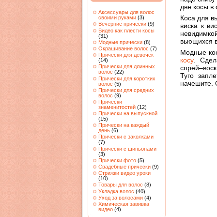
две косы в
Аксессуары для волос
Коса для в
своими руками
(3)
Вечерние прически
(9)
виска к ви
Видео как плести косы
невидимкой
(31)
вьющихся в
Модные прически
(8)
Окрашивание волос
(7)
Модные кос
Прически для девочек
косу
. Сдел
(14)
Прически для длинных
спрей–воск
волос
(22)
Туго запле
Прически для коротких
начешите. 
волос
(5)
Прически для средних
волос
(9)
Прически
знаменитостей
(12)
Прически на выпускной
(15)
Прически на каждый
день
(6)
Прически с заколками
(7)
Прически с шиньонами
(3)
Прически фото
(5)
Свадебные прически
(9)
Стрижки видео уроки
(10)
Товары для волос
(8)
Укладка волос
(40)
Уход за волосами
(4)
Химическая завивка
видео
(4)