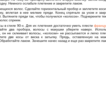
 одну. Немного ослабьте плетение и закрепите лаком.
ьющихся волос. Сделайте горизонтальный пробор и заплетите коси
ску, вплетая в нее мелкие пряди. Конец спрячьте за ухом и зак
. Вытяните пряди так, чтобы получился «колосок». Подчеркните те
олос спреем.
ы в стиле 90-х. Для их плетения достаточно уметь плести
францу
айте два пробора, волосы с макушки уберите наверх. Исполь
, он не склеивает волосы, «колоски» не рассыпаются и легко пле
тите две косы от виска к затылку. Прядь, оставленную на мак
Обработайте лаком. Зачешите начес назад и еще раз закрепите ла