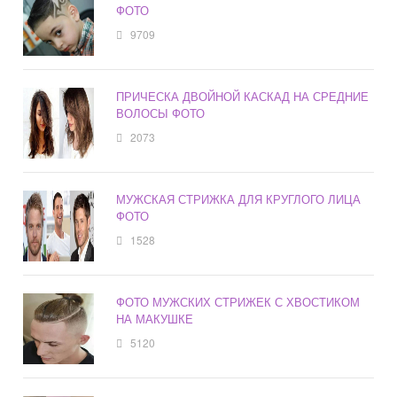
ФОТО
9709
ПРИЧЕСКА ДВОЙНОЙ КАСКАД НА СРЕДНИЕ
ВОЛОСЫ ФОТО
2073
МУЖСКАЯ СТРИЖКА ДЛЯ КРУГЛОГО ЛИЦА
ФОТО
1528
ФОТО МУЖСКИХ СТРИЖЕК С ХВОСТИКОМ
НА МАКУШКЕ
5120