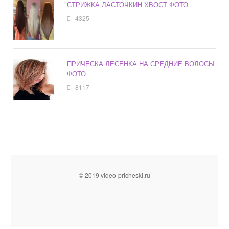
СТРИЖКА ЛАСТОЧКИН ХВОСТ ФОТО
4325
ПРИЧЕСКА ЛЕСЕНКА НА СРЕДНИЕ ВОЛОСЫ
ФОТО
8117
© 2019 video-pricheski.ru