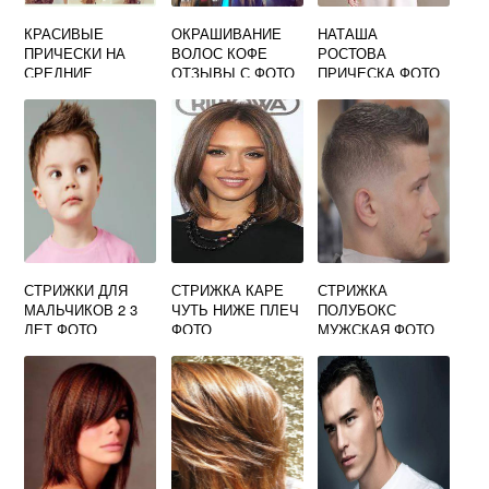
КРАСИВЫЕ
ОКРАШИВАНИЕ
НАТАША
ПРИЧЕСКИ НА
ВОЛОС КОФЕ
РОСТОВА
СРЕДНИЕ
ОТЗЫВЫ С ФОТО
ПРИЧЕСКА ФОТО
ВОЛОСЫ ФОТО
ПОЭТАПНО
СТРИЖКИ ДЛЯ
СТРИЖКА КАРЕ
СТРИЖКА
МАЛЬЧИКОВ 2 3
ЧУТЬ НИЖЕ ПЛЕЧ
ПОЛУБОКС
ЛЕТ ФОТО
ФОТО
МУЖСКАЯ ФОТО
СО ВСЕХ