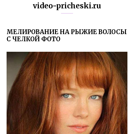
video-pricheski.ru
МЕЛИРОВАНИЕ НА РЫЖИЕ ВОЛОСЫ
С ЧЕЛКОЙ ФОТО