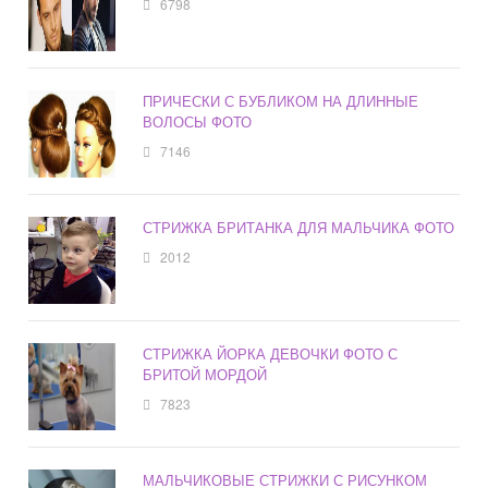
6798
ПРИЧЕСКИ С БУБЛИКОМ НА ДЛИННЫЕ
ВОЛОСЫ ФОТО
7146
СТРИЖКА БРИТАНКА ДЛЯ МАЛЬЧИКА ФОТО
2012
СТРИЖКА ЙОРКА ДЕВОЧКИ ФОТО С
БРИТОЙ МОРДОЙ
7823
МАЛЬЧИКОВЫЕ СТРИЖКИ С РИСУНКОМ