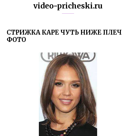
video-pricheski.ru
СТРИЖКА КАРЕ ЧУТЬ НИЖЕ ПЛЕЧ
ФОТО