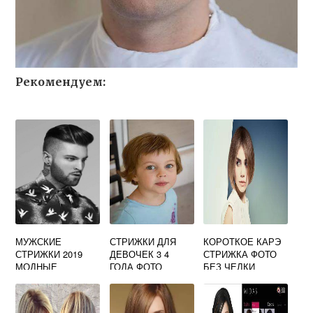
Рекомендуем:
МУЖСКИЕ
СТРИЖКИ ДЛЯ
КОРОТКОЕ КАРЭ
СТРИЖКИ 2019
ДЕВОЧЕК 3 4
СТРИЖКА ФОТО
МОДНЫЕ
ГОДА ФОТО
БЕЗ ЧЕЛКИ
ТЕНДЕНЦИИ
ФОТО