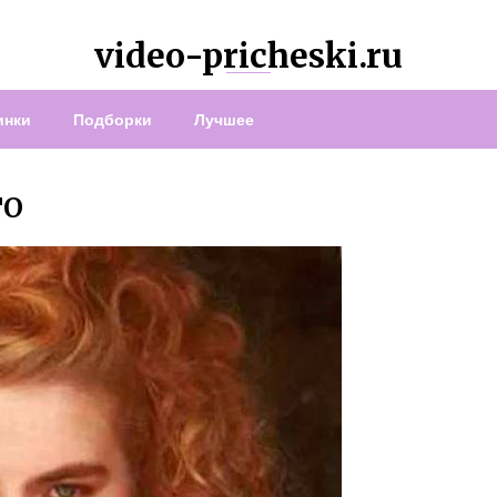
video-pricheski.ru
инки
Подборки
Лучшее
ТО