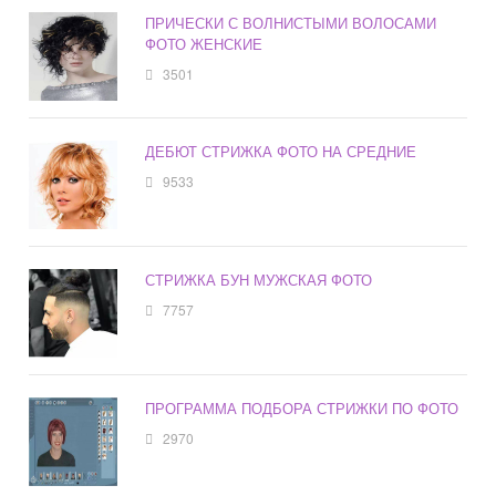
ПРИЧЕСКИ С ВОЛНИСТЫМИ ВОЛОСАМИ
ФОТО ЖЕНСКИЕ
3501
ДЕБЮТ СТРИЖКА ФОТО НА СРЕДНИЕ
9533
СТРИЖКА БУН МУЖСКАЯ ФОТО
7757
ПРОГРАММА ПОДБОРА СТРИЖКИ ПО ФОТО
2970