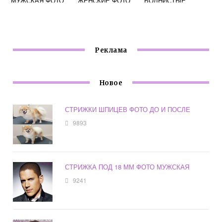
МУЖСКАЯ ФОТО
ЖЕНСКИЕ ФОТО
ВОЛНИСТЫЕ
ВОЛОСЫ ФОТО
Реклама
Новое
СТРИЖКИ ШПИЦЕВ ФОТО ДО И ПОСЛЕ
9893
СТРИЖКА ПОД 18 ММ ФОТО МУЖСКАЯ
9241