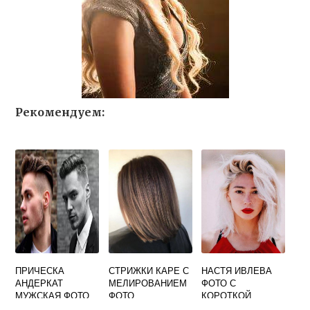
Рекомендуем:
ПРИЧЕСКА
СТРИЖКИ КАРЕ С
НАСТЯ ИВЛЕВА
АНДЕРКАТ
МЕЛИРОВАНИЕМ
ФОТО С
МУЖСКАЯ ФОТО
ФОТО
КОРОТКОЙ
СО ВСЕХ СТОРОН
СТРИЖКОЙ