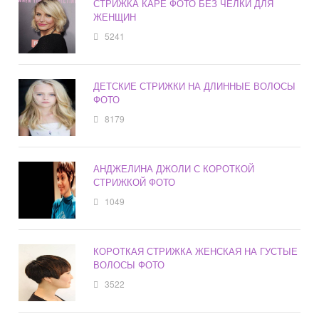
СТРИЖКА КАРЕ ФОТО БЕЗ ЧЕЛКИ ДЛЯ
ЖЕНЩИН
5241
ДЕТСКИЕ СТРИЖКИ НА ДЛИННЫЕ ВОЛОСЫ
ФОТО
8179
АНДЖЕЛИНА ДЖОЛИ С КОРОТКОЙ
СТРИЖКОЙ ФОТО
1049
КОРОТКАЯ СТРИЖКА ЖЕНСКАЯ НА ГУСТЫЕ
ВОЛОСЫ ФОТО
3522