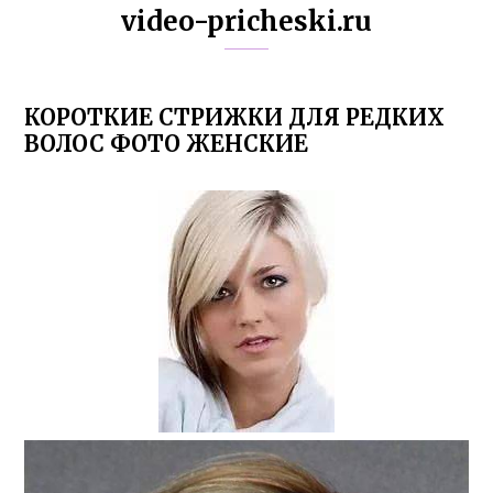
video-pricheski.ru
КОРОТКИЕ СТРИЖКИ ДЛЯ РЕДКИХ
ВОЛОС ФОТО ЖЕНСКИЕ