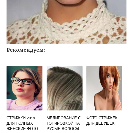
Рекомендуем:
СТРИЖКИ 2019
МЕЛИРОВАНИЕ С
ФОТО СТРИЖЕК
ДЛЯ ПОЛНЫХ
ТОНИРОВКОЙ НА
ДЛЯ ДЕВУШЕК
ЖЕНСКИЕ ФОТО
РУСЫЕ ВОЛОСЫ