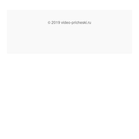
© 2019 video-pricheski.ru