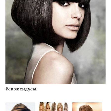
Рекомендуем: