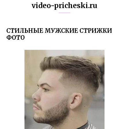
video-pricheski.ru
СТИЛЬНЫЕ МУЖСКИЕ СТРИЖКИ
ФОТО