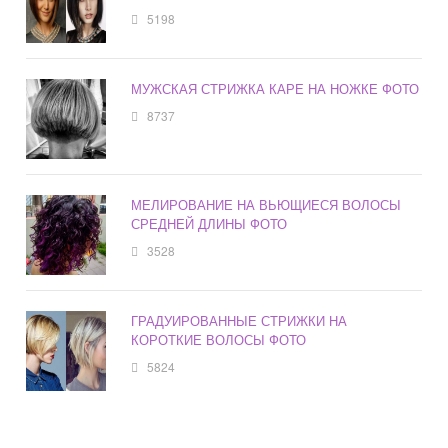
5198
МУЖСКАЯ СТРИЖКА КАРЕ НА НОЖКЕ ФОТО
8737
МЕЛИРОВАНИЕ НА ВЬЮЩИЕСЯ ВОЛОСЫ
СРЕДНЕЙ ДЛИНЫ ФОТО
3528
ГРАДУИРОВАННЫЕ СТРИЖКИ НА
КОРОТКИЕ ВОЛОСЫ ФОТО
5824