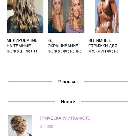
МЕЛИРОВАНИЕ
4Д
ИНТИМНЫЕ
НА ТЕМНЫЕ
ОКРАШИВАНИЕ
СТРИЖКИ ДЛЯ
ВОЛОСЫ ФОТО
ВОЛОС ФОТО ДО
МУЖЧИН ФОТО
2019
И ПОСЛЕ
Реклама
Новое
ПРИЧЕСКА УЛИТКА ФОТО
4263