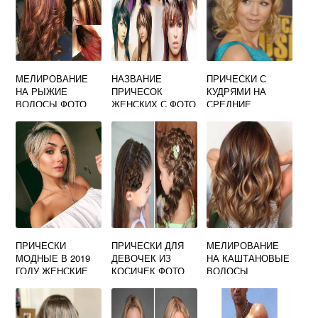
МЕЛИРОВАНИЕ
НАЗВАНИЕ
ПРИЧЕСКИ С
НА РЫЖИЕ
ПРИЧЕСОК
КУДРЯМИ НА
ВОЛОСЫ ФОТО
ЖЕНСКИХ С ФОТО
СРЕДНИЕ
ВОЛОСЫ ФОТО
ПРИЧЕСКИ
ПРИЧЕСКИ ДЛЯ
МЕЛИРОВАНИЕ
МОДНЫЕ В 2019
ДЕВОЧЕК ИЗ
НА КАШТАНОВЫЕ
ГОДУ ЖЕНСКИЕ
КОСИЧЕК ФОТО
ВОЛОСЫ
ФОТО
СРЕДНЕЙ ДЛИНЫ
ФОТО