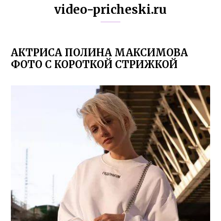
video-pricheski.ru
АКТРИСА ПОЛИНА МАКСИМОВА
ФОТО С КОРОТКОЙ СТРИЖКОЙ