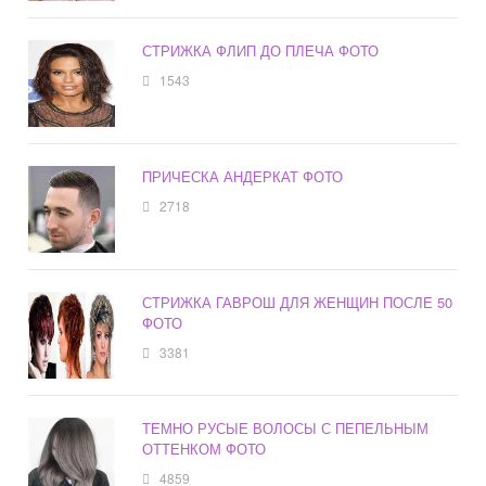
СТРИЖКА ФЛИП ДО ПЛЕЧА ФОТО
1543
ПРИЧЕСКА АНДЕРКАТ ФОТО
2718
СТРИЖКА ГАВРОШ ДЛЯ ЖЕНЩИН ПОСЛЕ 50
ФОТО
3381
ТЕМНО РУСЫЕ ВОЛОСЫ С ПЕПЕЛЬНЫМ
ОТТЕНКОМ ФОТО
4859