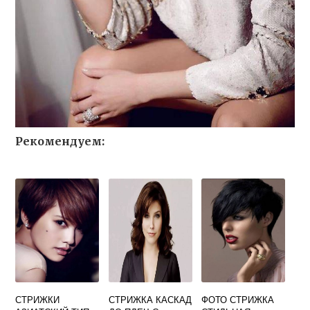
Рекомендуем:
СТРИЖКИ
СТРИЖКА КАСКАД
ФОТО СТРИЖКА