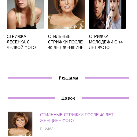
СТРИЖКА
СТИЛЬНЫЕ
СТРИЖКА
ЛЕСЕНКА С
СТРИЖКИ ПОСЛЕ
МОЛОДЕЖИ С 14
ЧЕЛКОЙ ФОТО
40 ЛЕТ ЖЕНЩИНЕ
ЛЕТ ФОТО
ФОТО
Реклама
Новое
СТИЛЬНЫЕ СТРИЖКИ ПОСЛЕ 40 ЛЕТ
ЖЕНЩИНЕ ФОТО
2468